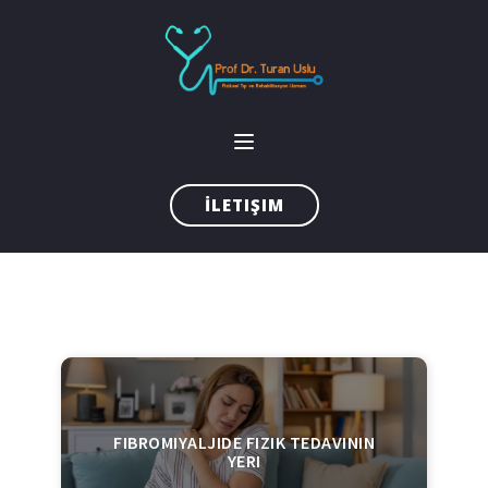
İLETIŞIM
FIBROMIYALJIDE FIZIK TEDAVININ
YERI