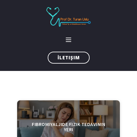
İLETIŞIM
FIBROMIYALJIDE FIZIK TEDAVININ
YERI