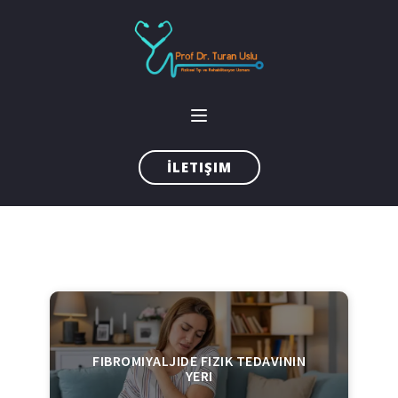
İLETIŞIM
FIBROMIYALJIDE FIZIK TEDAVININ
YERI