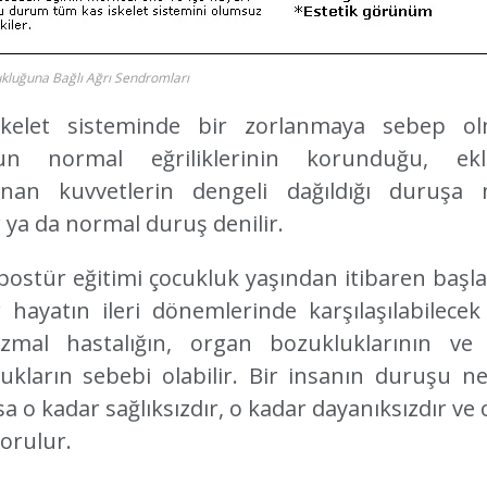
kluğuna Bağlı Ağrı Sendromları
skelet sisteminde bir zorlanmaya sebep ol
un normal eğriliklerinin korunduğu, ekl
anan kuvvetlerin dengeli dağıldığı duruşa 
 ya da normal duruş denilir.
r postür eğitimi çocukluk yaşından itibaren başla
 hayatın ileri dönemlerinde karşılaşılabilecek
zmal hastalığın, organ bozukluklarının ve
ukların sebebi olabilir. Bir insanın duruşu n
a o kadar sağlıksızdır, o kadar dayanıksızdır ve 
yorulur.