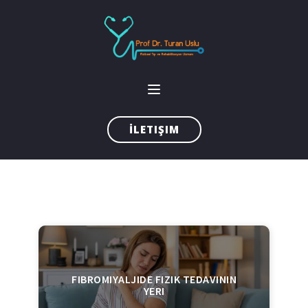
İLETIŞIM
FIBROMIYALJIDE FIZIK TEDAVININ
YERI