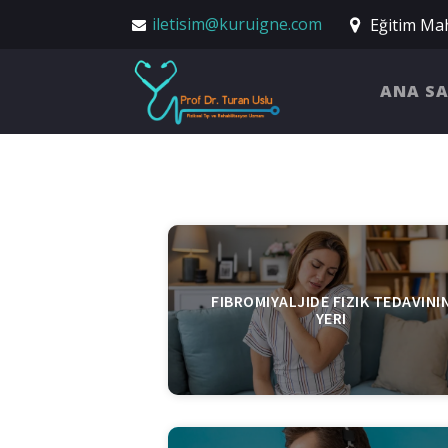
iletisim@kuruigne.com
Eğitim Mah
ANA S
FIBROMIYALJIDE FIZIK TEDAVINI
YERI