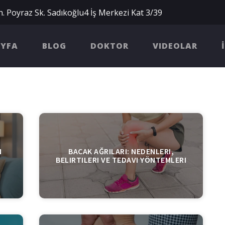
. Poyraz Sk. Sadıkoğlu4 İş Merkezi Kat 3/39
AYFA
BLOG
DOKTOR
VIDEOLAR
N
BACAK AĞRILARI: NEDENLERI,
BELIRTILERI VE TEDAVI YÖNTEMLERI