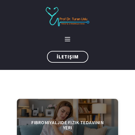
İLETIŞIM
FIBROMIYALJIDE FIZIK TEDAVININ
YERI