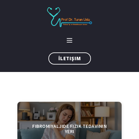
İLETIŞIM
FIBROMIYALJIDE FIZIK TEDAVININ
YERI