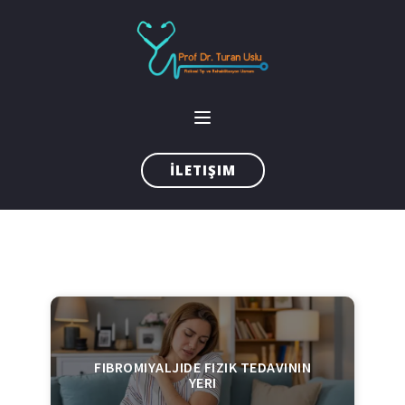
İLETIŞIM
FIBROMIYALJIDE FIZIK TEDAVININ
YERI