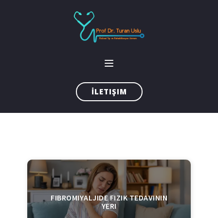
İLETIŞIM
FIBROMIYALJIDE FIZIK TEDAVININ
YERI