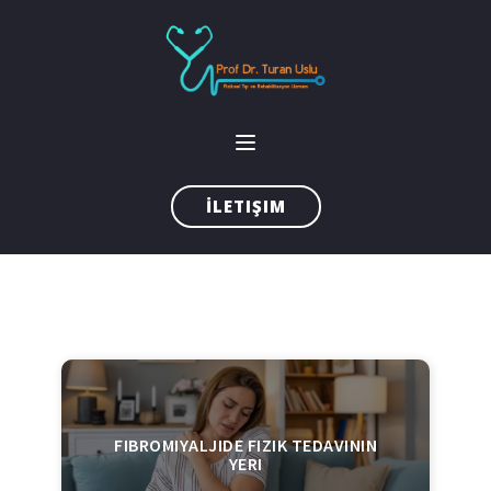
İLETIŞIM
FIBROMIYALJIDE FIZIK TEDAVININ
YERI