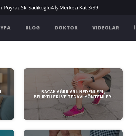
. Poyraz Sk. Sadıkoğlu4 İş Merkezi Kat 3/39
AYFA
BLOG
DOKTOR
VIDEOLAR
N
BACAK AĞRILARI: NEDENLERI,
BELIRTILERI VE TEDAVI YÖNTEMLERI