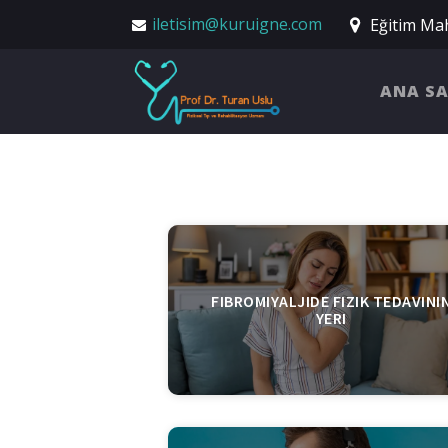
iletisim@kuruigne.com
Eğitim Mah
ANA S
FIBROMIYALJIDE FIZIK TEDAVINI
YERI