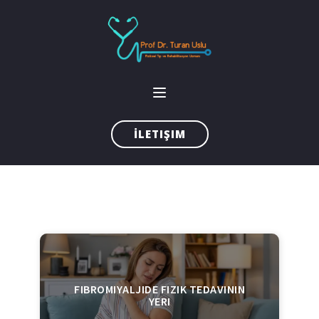
İLETIŞIM
FIBROMIYALJIDE FIZIK TEDAVININ
YERI