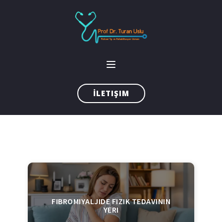
İLETIŞIM
FIBROMIYALJIDE FIZIK TEDAVININ
YERI