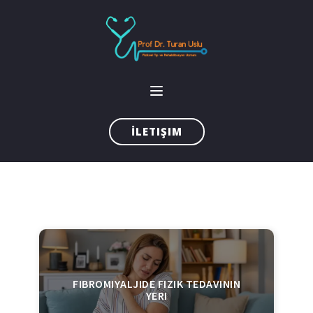
İLETIŞIM
FIBROMIYALJIDE FIZIK TEDAVININ
YERI