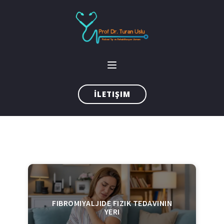
İLETIŞIM
FIBROMIYALJIDE FIZIK TEDAVININ
YERI