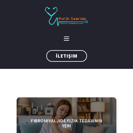
İLETIŞIM
FIBROMIYALJIDE FIZIK TEDAVININ
YERI