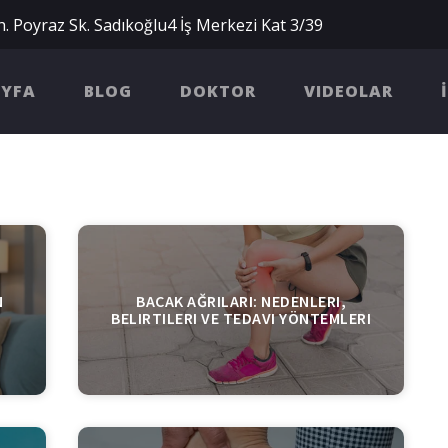
. Poyraz Sk. Sadıkoğlu4 İş Merkezi Kat 3/39
AYFA
BLOG
DOKTOR
VIDEOLAR
N
BACAK AĞRILARI: NEDENLERI,
BELIRTILERI VE TEDAVI YÖNTEMLERI