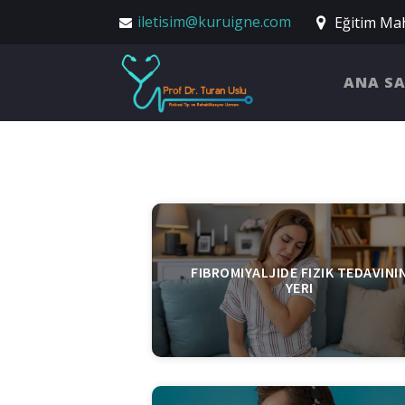
iletisim@kuruigne.com
Eğitim Mah
ANA S
FIBROMIYALJIDE FIZIK TEDAVINI
YERI