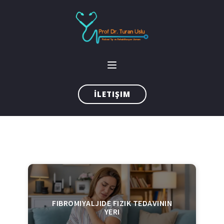
İLETIŞIM
FIBROMIYALJIDE FIZIK TEDAVININ
YERI