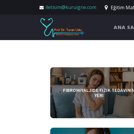
iletisim@kuruigne.com
Eğitim Mah
ANA S
FIBROMIYALJIDE FIZIK TEDAVINI
YERI