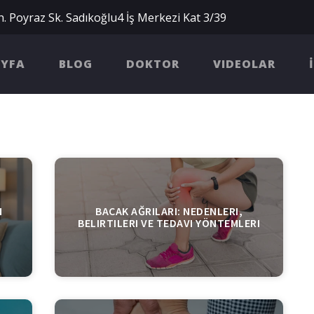
. Poyraz Sk. Sadıkoğlu4 İş Merkezi Kat 3/39
AYFA
BLOG
DOKTOR
VIDEOLAR
N
BACAK AĞRILARI: NEDENLERI,
BELIRTILERI VE TEDAVI YÖNTEMLERI