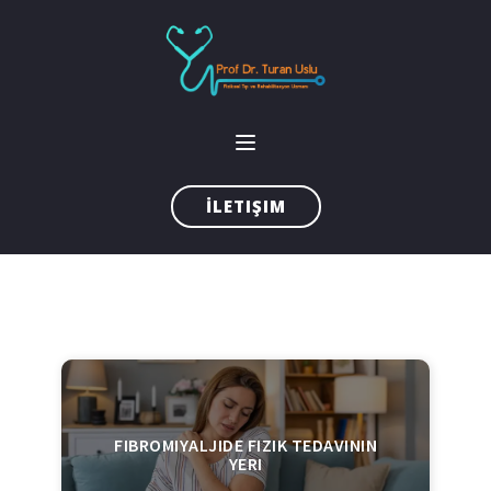
İLETIŞIM
FIBROMIYALJIDE FIZIK TEDAVININ
YERI