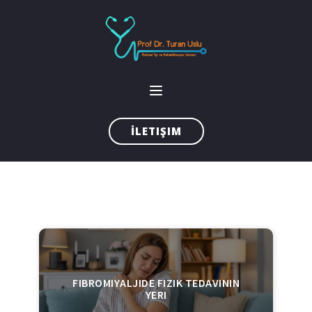
İLETIŞIM
FIBROMIYALJIDE FIZIK TEDAVININ
YERI