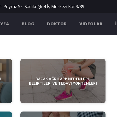
. Poyraz Sk. Sadıkoğlu4 İş Merkezi Kat 3/39
AYFA
BLOG
DOKTOR
VIDEOLAR
N
BACAK AĞRILARI: NEDENLERI,
BELIRTILERI VE TEDAVI YÖNTEMLERI