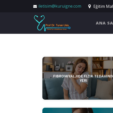
iletisim@kuruigne.com
Eğitim Mah
ANA S
FIBROMIYALJIDE FIZIK TEDAVINI
YERI