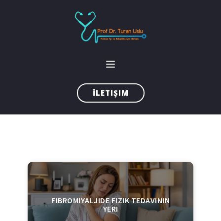
İLETIŞIM
FIBROMIYALJIDE FIZIK TEDAVININ
YERI