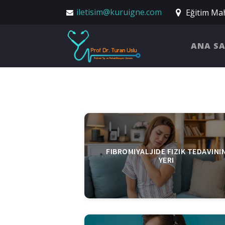
iletisim@kuruigne.com
Eğitim Mah
ANA S
FIBROMIYALJIDE FIZIK TEDAVINI
YERI