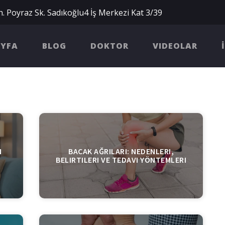
. Poyraz Sk. Sadıkoğlu4 İş Merkezi Kat 3/39
AYFA
BLOG
DOKTOR
VIDEOLAR
N
BACAK AĞRILARI: NEDENLERI,
BELIRTILERI VE TEDAVI YÖNTEMLERI