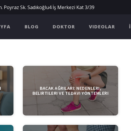
. Poyraz Sk. Sadıkoğlu4 İş Merkezi Kat 3/39
AYFA
BLOG
DOKTOR
VIDEOLAR
N
BACAK AĞRILARI: NEDENLERI,
BELIRTILERI VE TEDAVI YÖNTEMLERI