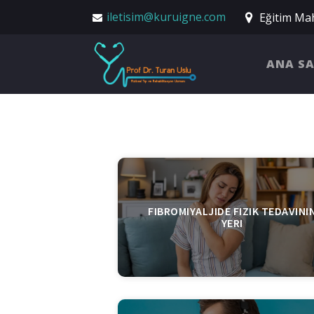
iletisim@kuruigne.com
Eğitim Mah
ANA S
FIBROMIYALJIDE FIZIK TEDAVINI
YERI