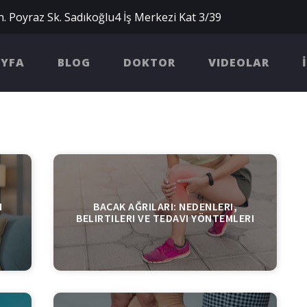
. Poyraz Sk. Sadıkoğlu4 İş Merkezi Kat 3/39
AYFA
BLOG
DOKTOR
VIDEOLAR
N
BACAK AĞRILARI: NEDENLERI,
BELIRTILERI VE TEDAVI YÖNTEMLERI