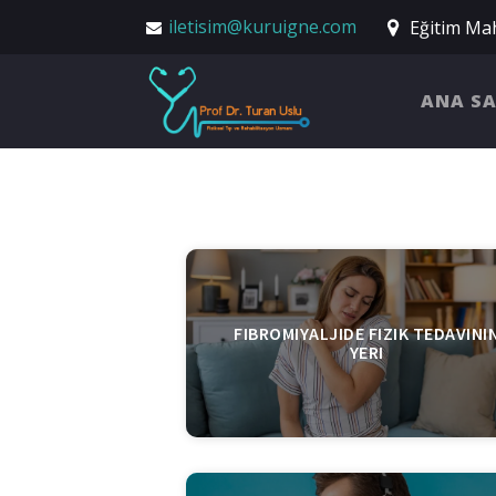
iletisim@kuruigne.com
Eğitim Mah
ANA S
FIBROMIYALJIDE FIZIK TEDAVINI
YERI