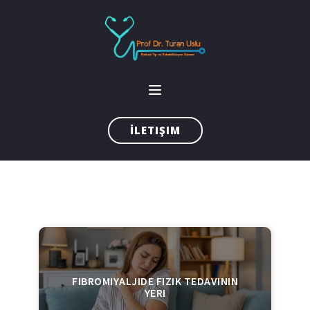
İLETIŞIM
FIBROMIYALJIDE FIZIK TEDAVININ
YERI