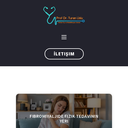
İLETIŞIM
FIBROMIYALJIDE FIZIK TEDAVININ
YERI