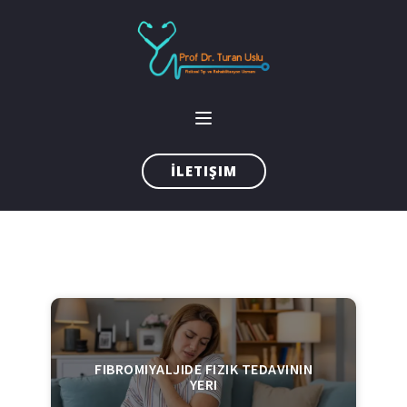
İLETIŞIM
FIBROMIYALJIDE FIZIK TEDAVININ
YERI