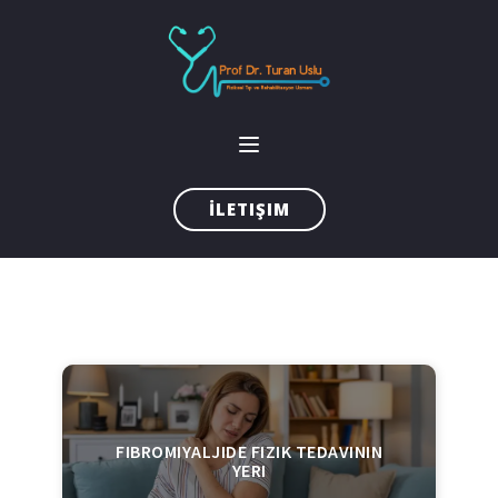
İLETIŞIM
FIBROMIYALJIDE FIZIK TEDAVININ
YERI