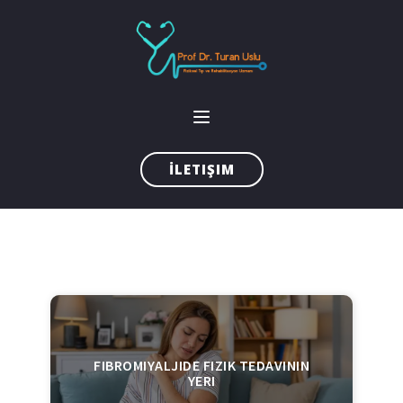
İLETIŞIM
FIBROMIYALJIDE FIZIK TEDAVININ
YERI